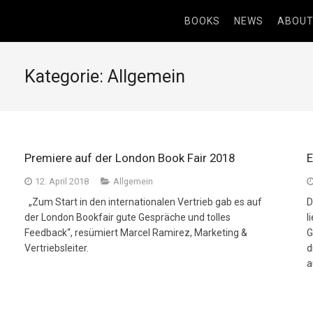
BOOKS
NEWS
ABOU
Kategorie: Allgemein
Premiere auf der London Book Fair 2018
E
12. April 2018
Allgemein
„Zum Start in den internationalen Vertrieb gab es auf
D
der London Bookfair gute Gespräche und tolles
l
Feedback“, resümiert Marcel Ramirez, Marketing &
G
Vertriebsleiter.
d
a